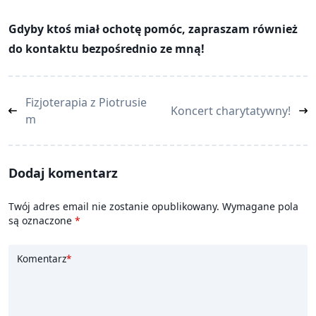
Gdyby ktoś miał ochotę pomóc, zapraszam również
do kontaktu bezpośrednio ze mną!
<span
Fizjoterapia z Piotrusie
Koncert charytatywny!
class="nav-
m
subtitle
screen-
reader-
Dodaj komentarz
text">Page</span>
Twój adres email nie zostanie opublikowany.
Wymagane pola
są oznaczone
*
Komentarz
*