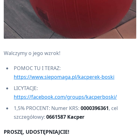
Walczymy o jego wzrok!
POMOC TU I TERAZ:
https://www.siepomaga.pl/kacperek-boski
LICYTACJE:
https://facebook.com/groups/kacperboski/
1,5% PROCENT: Numer KRS:
0000396361
, cel
szczegółowy:
0661587 Kacper
PROSZĘ, UDOSTĘPNIAJCIE!