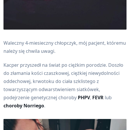
Waleczny 4-miesieczny chłopczyk, mój pacjent, któremu
należy się chwila uwagi.
Kacper przyszedł na świat po ciężkim porodzie. Doszło
do złamania kości czaszkowej, ciężkiej niewydolności
oddechowej, krwotoku do ciała szklistego z
towarzyszącym odwarstwieniem siatkówek,
podejrzenie genetycznej choroby
PHPV
,
FEVR
lub
choroby Norriego
.