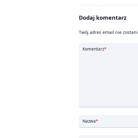
class="nav-
subtitle
screen-
Dodaj komentarz
reader-
text">Page</span>
Twój adres email nie zostan
Komentarz
*
Nazwa
*