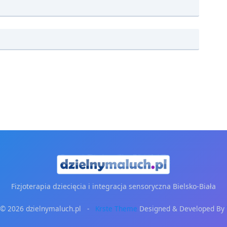
Fizjoterapia dziecięcia i integracja sensoryczna Bielsko-Biała
 © 2026 dzielnymaluch.pl -
Krste Theme
Designed & Developed By