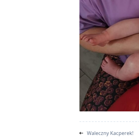
<span
Waleczny Kacperek!