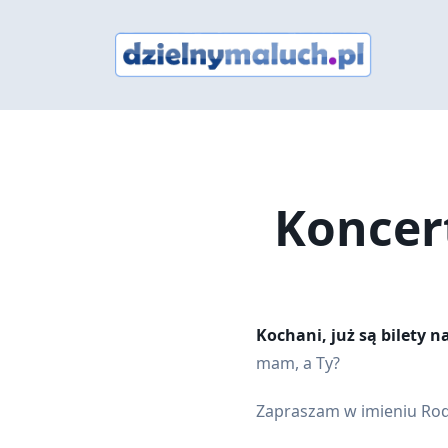
Skip
to
content
Koncer
Kochani, już są bilety 
mam, a Ty?
Zapraszam w imieniu Rod