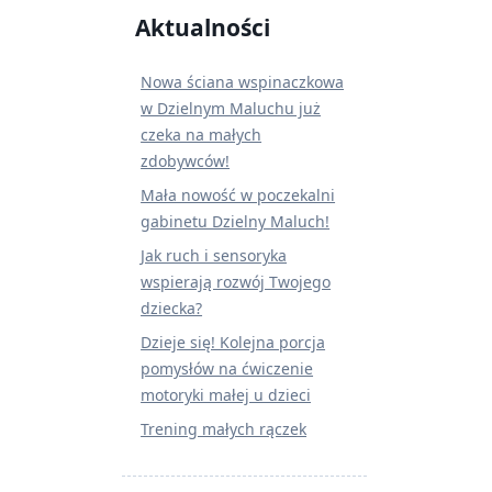
Aktualności
Nowa ściana wspinaczkowa
w Dzielnym Maluchu już
czeka na małych
zdobywców!
Mała nowość w poczekalni
gabinetu Dzielny Maluch!
Jak ruch i sensoryka
wspierają rozwój Twojego
dziecka?
Dzieje się! Kolejna porcja
pomysłów na ćwiczenie
motoryki małej u dzieci
Trening małych rączek