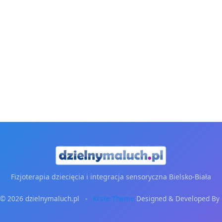
Fizjoterapia dziecięcia i integracja sensoryczna Bielsko-Biała
 © 2026 dzielnymaluch.pl -
Krste Theme
Designed & Developed By