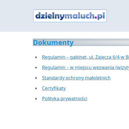
Skip
to
content
Dokumenty
Regulamin – gabinet, ul. Zajęcza 6/4 w Bi
Regulamin – w miejscu wezwania (wizy
Standardy ochrony małoletnich
Certyfikaty
Polityka prywatności