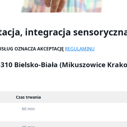
tacja, integracja sensoryczn
 USŁUG OZNACZA AKCEPTACJĘ
REGULAMINU
43-310 Bielsko-Biała (Mikuszowice Krak
Czas trwania
60 min