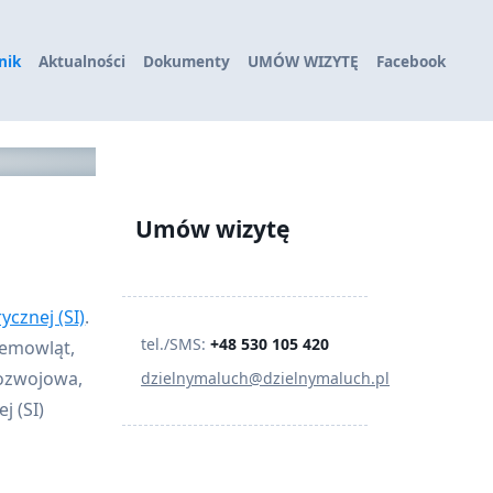
nik
Aktualności
Dokumenty
UMÓW WIZYTĘ
Facebook
Umów wizytę
ycznej (SI)
.
tel./SMS:
+48 530 105 420
iemowląt,
orozwojowa,
dzielnymaluch@dzielnymaluch.pl
j (SI)