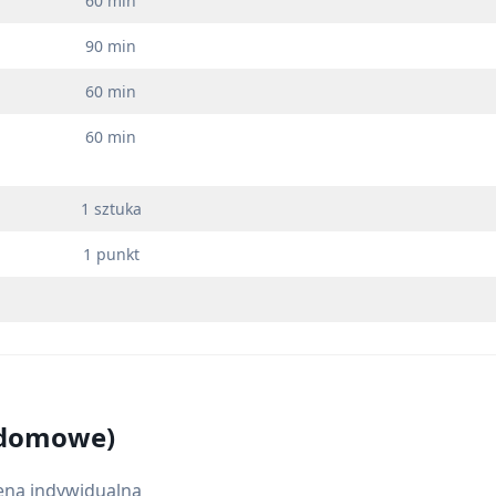
60 min
90 min
60 min
60 min
1 sztuka
1 punkt
y domowe)
ena indywidualna