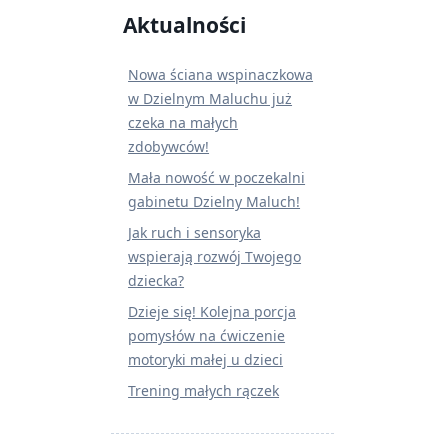
Aktualności
Nowa ściana wspinaczkowa
w Dzielnym Maluchu już
czeka na małych
zdobywców!
Mała nowość w poczekalni
gabinetu Dzielny Maluch!
Jak ruch i sensoryka
wspierają rozwój Twojego
dziecka?
Dzieje się! Kolejna porcja
pomysłów na ćwiczenie
motoryki małej u dzieci
Trening małych rączek