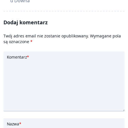
class="nav-
u Downa
subtitle
screen-
reader-
Dodaj komentarz
text">Page</span>
Twój adres email nie zostanie opublikowany.
Wymagane pola
są oznaczone
*
Komentarz
*
Nazwa
*