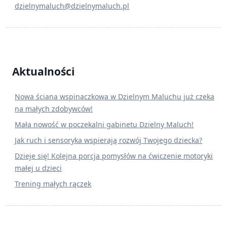
dzielnymaluch@dzielnymaluch.pl
Aktualności
Nowa ściana wspinaczkowa w Dzielnym Maluchu już czeka
na małych zdobywców!
Mała nowość w poczekalni gabinetu Dzielny Maluch!
Jak ruch i sensoryka wspierają rozwój Twojego dziecka?
Dzieje się! Kolejna porcja pomysłów na ćwiczenie motoryki
małej u dzieci
Trening małych rączek