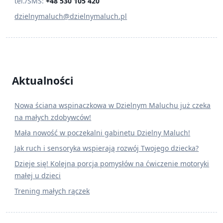
tel./SMS:
+48 530 105 420
dzielnymaluch@dzielnymaluch.pl
Aktualności
Nowa ściana wspinaczkowa w Dzielnym Maluchu już czeka
na małych zdobywców!
Mała nowość w poczekalni gabinetu Dzielny Maluch!
Jak ruch i sensoryka wspierają rozwój Twojego dziecka?
Dzieje się! Kolejna porcja pomysłów na ćwiczenie motoryki
małej u dzieci
Trening małych rączek