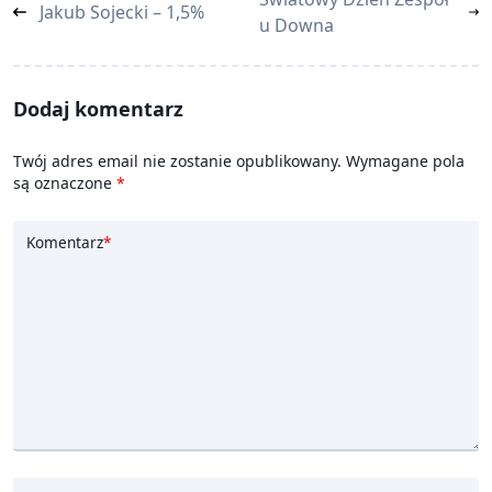
Jakub Sojecki – 1,5%
class="nav-
u Downa
subtitle
screen-
reader-
Dodaj komentarz
text">Page</span>
Twój adres email nie zostanie opublikowany.
Wymagane pola
są oznaczone
*
Komentarz
*