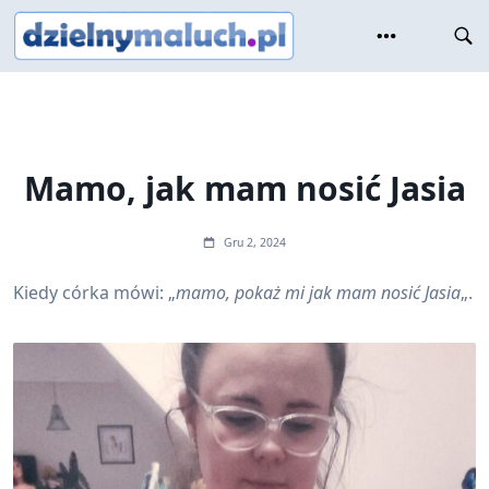
Skip
to
content
Mamo, jak mam nosić Jasia
Gru 2, 2024
Kiedy córka mówi: „
mamo, pokaż mi jak mam nosić Jasia
„.