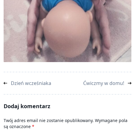
<span
Dzień wcześniaka
Ćwiczmy w domu!
class="nav-
subtitle
screen-
Dodaj komentarz
reader-
text">Page</span>
Twój adres email nie zostanie opublikowany.
Wymagane pola
są oznaczone
*