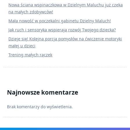
Nowa ściana wspinaczkowa w Dzielnym Maluchu już czeka
na małych zdobywców!
Mała nowość w poczekalni gabinetu Dzielny Maluch!
Jak ruch i sensoryka wspierają rozwój Twojego dziecka?
Dzieje się! Kolejna porcja pomysłów na ćwiczenie motoryki
małej u dzieci
Trening małych rączek
Najnowsze komentarze
Brak komentarzy do wyświetlenia.