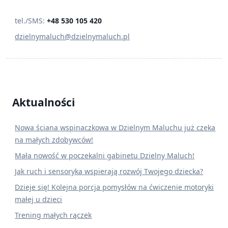
tel./SMS:
+48 530 105 420
dzielnymaluch@dzielnymaluch.pl
Aktualności
Nowa ściana wspinaczkowa w Dzielnym Maluchu już czeka
na małych zdobywców!
Mała nowość w poczekalni gabinetu Dzielny Maluch!
Jak ruch i sensoryka wspierają rozwój Twojego dziecka?
Dzieje się! Kolejna porcja pomysłów na ćwiczenie motoryki
małej u dzieci
Trening małych rączek