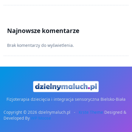
Najnowsze komentarze
Brak komentarzy do wyświetlenia.
Fizjoterapia dziecięcia i integracja sensoryczna Bielsko-Biała
Copyright © 2026 dzielnymaluch.pl -
Krste Theme
Designed &
Developed By
WP Moose