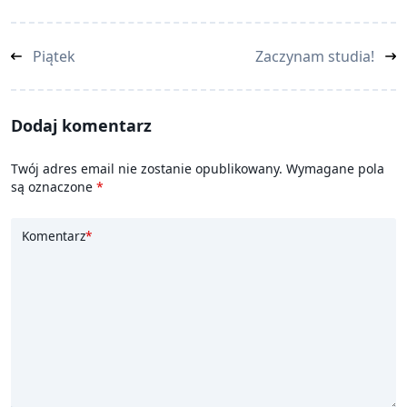
<span
Piątek
Zaczynam studia!
class="nav-
subtitle
screen-
Dodaj komentarz
reader-
text">Page</span>
Twój adres email nie zostanie opublikowany.
Wymagane pola
są oznaczone
*
Komentarz
*