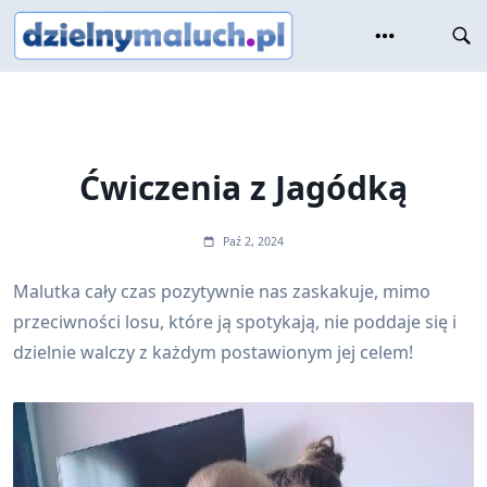
Skip
to
content
Ćwiczenia z Jagódką
Paź 2, 2024
Malutka cały czas pozytywnie nas zaskakuje, mimo
przeciwności losu, które ją spotykają, nie poddaje się i
dzielnie walczy z każdym postawionym jej celem!