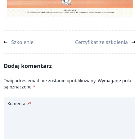
<span
Szkolenie
Certyfikat ze szkolenia
class="nav-
subtitle
screen-
Dodaj komentarz
reader-
text">Page</span>
Twój adres email nie zostanie opublikowany.
Wymagane pola
są oznaczone
*
Komentarz
*