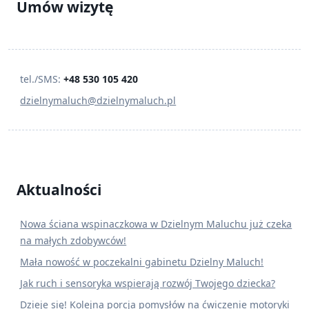
Umów wizytę
tel./SMS:
+48 530 105 420
dzielnymaluch@dzielnymaluch.pl
Aktualności
Nowa ściana wspinaczkowa w Dzielnym Maluchu już czeka
na małych zdobywców!
Mała nowość w poczekalni gabinetu Dzielny Maluch!
Jak ruch i sensoryka wspierają rozwój Twojego dziecka?
Dzieje się! Kolejna porcja pomysłów na ćwiczenie motoryki