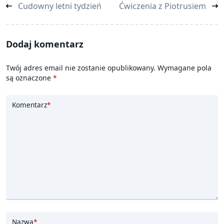
<span
Cudowny letni tydzień
Ćwiczenia z Piotrusiem
class="nav-
subtitle
screen-
Dodaj komentarz
reader-
text">Page</span>
Twój adres email nie zostanie opublikowany.
Wymagane pola
są oznaczone
*
Komentarz
*
Nazwa
*