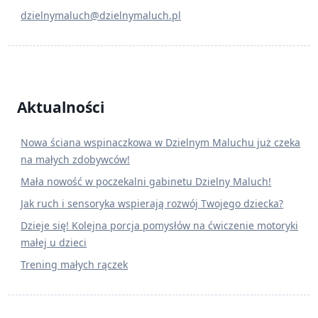
dzielnymaluch@dzielnymaluch.pl
Aktualności
Nowa ściana wspinaczkowa w Dzielnym Maluchu już czeka
na małych zdobywców!
Mała nowość w poczekalni gabinetu Dzielny Maluch!
Jak ruch i sensoryka wspierają rozwój Twojego dziecka?
Dzieje się! Kolejna porcja pomysłów na ćwiczenie motoryki
małej u dzieci
Trening małych rączek