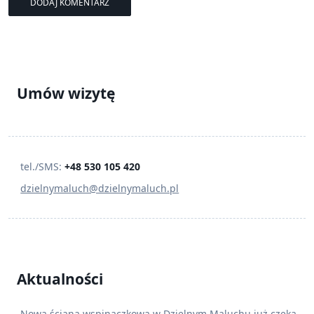
Umów wizytę
tel./SMS:
+48 530 105 420
dzielnymaluch@dzielnymaluch.pl
Aktualności
Nowa ściana wspinaczkowa w Dzielnym Maluchu już czeka