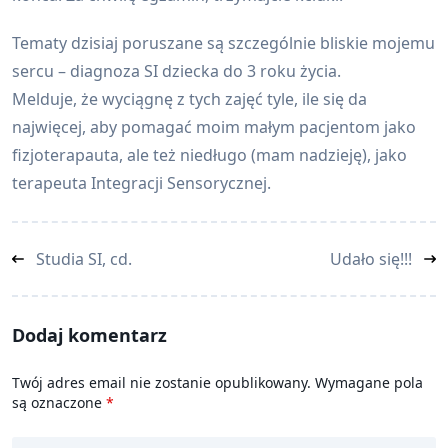
Tematy dzisiaj poruszane są szczególnie bliskie mojemu
sercu – diagnoza SI dziecka do 3 roku życia.
Melduje, że wyciągnę z tych zajęć tyle, ile się da
najwięcej, aby pomagać moim małym pacjentom jako
fizjoterapauta, ale też niedługo (mam nadzieję), jako
terapeuta Integracji Sensorycznej.
<span
Studia SI, cd.
Udało się!!!
class="nav-
subtitle
screen-
Dodaj komentarz
reader-
text">Page</span>
Twój adres email nie zostanie opublikowany.
Wymagane pola
są oznaczone
*