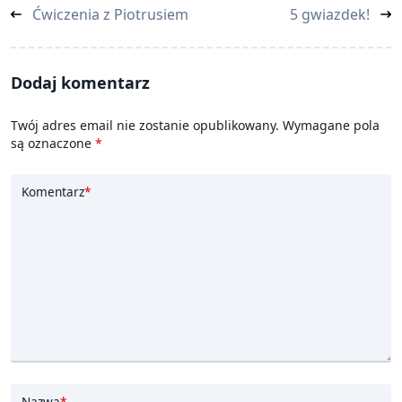
<span
Ćwiczenia z Piotrusiem
5 gwiazdek!
class="nav-
subtitle
screen-
Dodaj komentarz
reader-
text">Page</span>
Twój adres email nie zostanie opublikowany.
Wymagane pola
są oznaczone
*
Komentarz
*
Nazwa
*