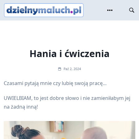
Skip
to
content
Hania i ćwiczenia
Paź 2, 2024
Czasami pytają mnie czy lubię swoją pracę…
UWIELBIAM, to jest dobre słowo i nie zamieniłabym jej
na żadną inną!