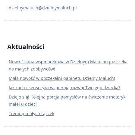
dzielnymaluch@dzielnymaluch.pl
Aktualności
Nowa ściana wspinaczkowa w Dzielnym Maluchu już czeka
na małych zdobywców!
Mała nowość w poczekalni gabinetu Dzielny Maluch!
Jak ruch i sensoryka wspierają rozwój Twojego dziecka?
Dzieje się! Kolejna porcja pomysłów na ćwiczenie motoryki
małej u dzieci
Trening małych rączek