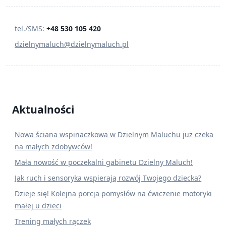
tel./SMS:
+48 530 105 420
dzielnymaluch@dzielnymaluch.pl
Aktualności
Nowa ściana wspinaczkowa w Dzielnym Maluchu już czeka
na małych zdobywców!
Mała nowość w poczekalni gabinetu Dzielny Maluch!
Jak ruch i sensoryka wspierają rozwój Twojego dziecka?
Dzieje się! Kolejna porcja pomysłów na ćwiczenie motoryki
małej u dzieci
Trening małych rączek