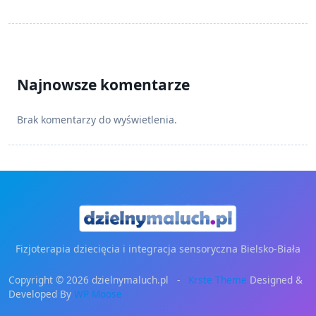
Najnowsze komentarze
Brak komentarzy do wyświetlenia.
Fizjoterapia dziecięcia i integracja sensoryczna Bielsko-Biała
Copyright © 2026 dzielnymaluch.pl -
Krste Theme
Designed &
Developed By
WP Moose