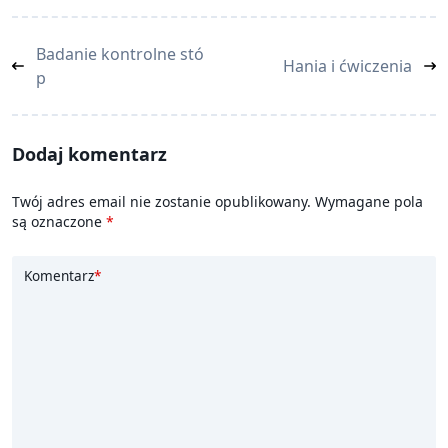
<span
Badanie kontrolne stó
Hania i ćwiczenia
class="nav-
p
subtitle
screen-
reader-
Dodaj komentarz
text">Page</span>
Twój adres email nie zostanie opublikowany.
Wymagane pola
są oznaczone
*
Komentarz
*