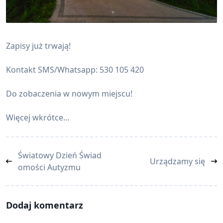
Zapisy już trwają!
Kontakt SMS/Whatsapp: 530 105 420
Do zobaczenia w nowym miejscu!
Więcej wkrótce…
<span
Światowy Dzień Świad
Urządzamy się
class="nav-
omości Autyzmu
subtitle
screen-
reader-
Dodaj komentarz
text">Page</span>