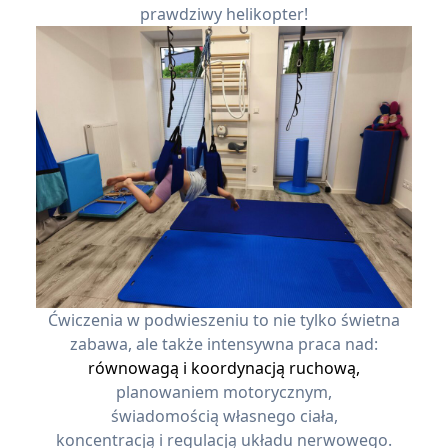
prawdziwy helikopter!
Ćwiczenia w podwieszeniu to nie tylko świetna
zabawa, ale także intensywna praca nad:
równowagą i koordynacją ruchową,
planowaniem motorycznym,
świadomością własnego ciała,
koncentracją i regulacją układu nerwowego.