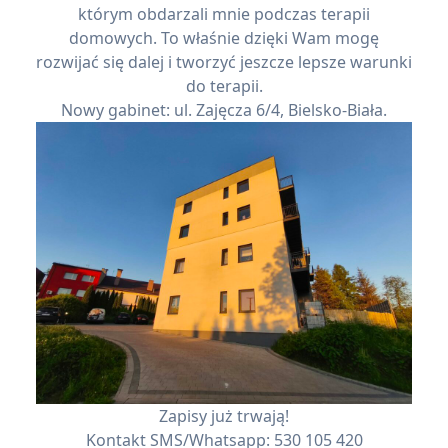
którym obdarzali mnie podczas terapii
domowych. To właśnie dzięki Wam mogę
rozwijać się dalej i tworzyć jeszcze lepsze warunki
do terapii.
Nowy gabinet: ul. Zajęcza 6/4, Bielsko-Biała.
Zapisy już trwają!
Kontakt SMS/Whatsapp: 530 105 420