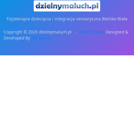
Fizjoterapia dziecięcia i integracja sensoryczna Bielsko-Biała
Copyright © 2026 dzielnymaluch.pl -
Krste Theme
Designed &
Developed By
WP Moose