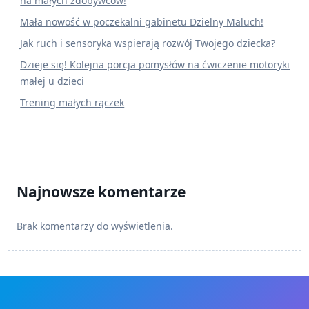
na małych zdobywców!
Mała nowość w poczekalni gabinetu Dzielny Maluch!
Jak ruch i sensoryka wspierają rozwój Twojego dziecka?
Dzieje się! Kolejna porcja pomysłów na ćwiczenie motoryki
małej u dzieci
Trening małych rączek
Najnowsze komentarze
Brak komentarzy do wyświetlenia.