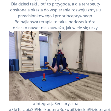
Dla dzieci taki „lot” to przygoda, a dla terapeuty
doskonała okazja do wspierania rozwoju zmysłu
przedsionkowego i proprioceptywnego.
Bo najlepsza terapia to taka, podczas której
dziecko nawet nie zauważa, jak wiele się uczy.
#IntegracjaSensoryczna
#SI
#TerapiaSI
#Helikopter
#RozwójDziecka
#Fizjoterapi